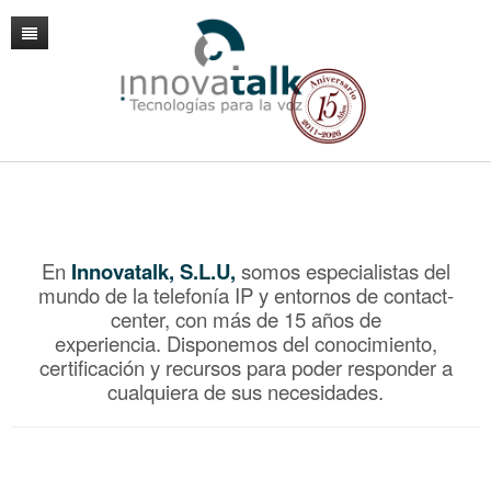
Inicio
VoIP
Fibra
Centralitas VoIP en Cloud
Productos
Operador IP
Móvil
Mantenimiento Infraestructura VoIP
Hardware
Tarifas, numeraciones y portabilidades
En
Innovatalk, S.L.U,
somos especialistas del
mundo de la telefonía IP y entornos de contact-
Contacto / Accesos
Proyectos Contact Center / Telefonía
Software
Fax IP
Mantenimiento Asterisk
Gateways
center, con más de 15 años de
experiencia.
Disponemos del conocimiento,
Soluciones a medida VoIP
Política de Privacidad
Monitorización remota
Telefonos / Video IP
Reporting
Dinstar Gateway VoIP UC2000-VG 32P
certificación y recursos para poder responder a
cualquiera de sus necesidades.
Acceso Clientes VoIP
Conferencia
Softphone y WebPhone
Dinstar Gateway VoIP UC2000-VF 16P
Grandstream IP GXP 2130
Asternic: Estadísticas para Call Centers
Aviso Legal
Auriculares
MS Office 365
Dinstar Gateway VoIP UC2000-VE 4/8P
Grandstream IP GRP 2634
Grandstream GAC2500
CDR Reports