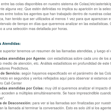
 entre las colas disponibles en nuestro sistema de Colas(/etc/asterisk/
nte alguna vez. Que estén definidas no implica su aparición en la selec
es entre todos los agentes que han trabajado dentro de nuestras col
ica, han tenido que ser utilizados al menos 1 vez para que aparezcan en
intervalo de tiempo en días que queremos analizar en las estadísticas.
o a una selección mas detallada por horas.
s Atendidas:
te superior tenemos un resumen de las llamadas atendidas, y luego el 
adas atendidas por Agente:
con estadísticas sobre cada uno de los a
o medio de atención, etc. Análisis estadísticos en profundidad de este 
dores Predictivos.
 de Servicio:
según hayamos especificado en el parámetro de las Colas
rvicio en segundos y verlos reflejados aquí para observar si estamos 
ro Call-Center
adas atendidas por Colas:
muy útil si queremos analizar el impacto 
s acceden a múltiples simultáneamente. Se hace imprescindible cuan
as".
a de Desconexión:
para ver si las llamadas son finalizadas por nuest
an la llamada al terminar la conversación. Esto es solo útil si los agente