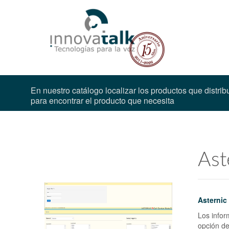
En nuestro catálogo localizar los productos que distri
para encontrar el producto que necesita
Ast
Asternic 
Los infor
opción de