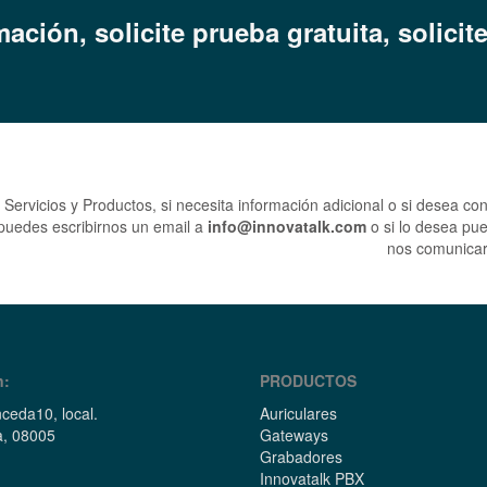
mación, solicite prueba gratuita, s
olicit
Servicios y Productos, si necesita información adicional o si desea co
uedes escribirnos un email a
info@innovatalk.com
o si lo desea pue
nos comunicar
n:
PRODUCTOS
ceda10, local.
Auriculares
a, 08005
Gateways
Grabadores
Innovatalk PBX