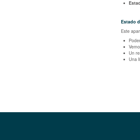
Estad
Estado d
Este apar
Podem
Vemos
Un re
Una l