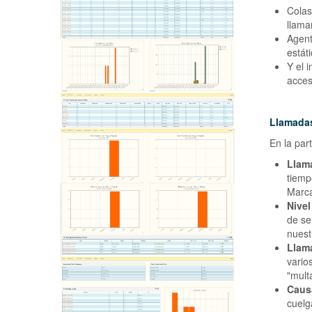
Colas
llama
Agent
estát
Y el 
acces
Llamada
En la par
Llam
tiemp
Marca
Nivel
de se
nuest
Llam
vario
"mult
Caus
cuelg