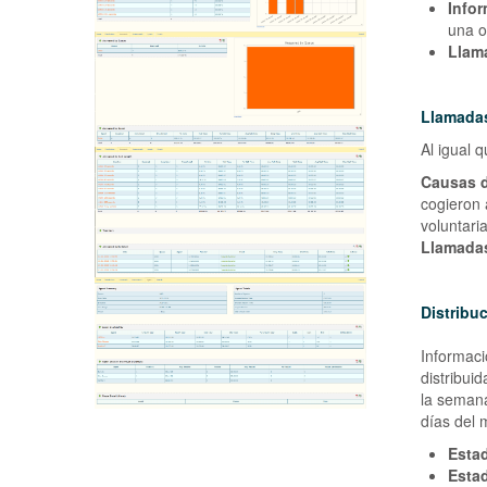
Infor
una o
Llam
Llamada
Al igual 
Causas 
cogieron 
voluntari
Llamadas
Distribu
Informaci
distribui
la semana
días del 
Estad
Estad