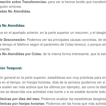
mación sobre Transferencias:
para ver si hemos tenido que transferir
pción errónea.
adas No Atendidas.
s No Atendidas:
que en el apartado anterior, en la parte superior un resumen, y el desgl
de Desconexión:
Podemos ver las principales causas concretas, de de
a tiempo el télefono según el parámetro de Colas timeout, o porque 
amente.
 No-Atendidas por Colas:
de la misma forma interesante, que la est
ción Temporal:
ón general en la parte superior, estadísticas son muy prácticas para e
da en el tiempo, en franjas horarias, días de la semana (podemos ver si 
 suelen ser más activos que los últimos por ejemplo), así como la dis
mes se desarrolla una actividad más fuerte o si es estable durante todo
ísticas por días del mes:
Podemos analizar las estadísticas desglosa
ísticas por franjas horarias:
Podemos ver las horas que más actividad