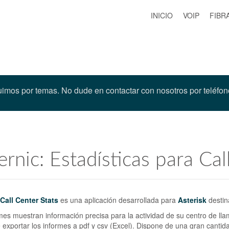
INICIO
VOIP
FIBR
buimos por temas.
No dude en contactar con nosotros por teléfon
ernic: Estadísticas para Cal
Call Center Stats
es una aplicación desarrollada para
Asterisk
destin
mes muestran información precisa para la actividad de su centro de lla
 exportar los informes a pdf y csv (Excel). Dispone de una gran cantida