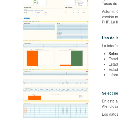
Tasas de 
Asternic 
versión c
PHP. La li
Uso de la
La interf
Selec
Estad
Estad
Estad
Infor
Selecció
En este a
Atendidas
Los datos