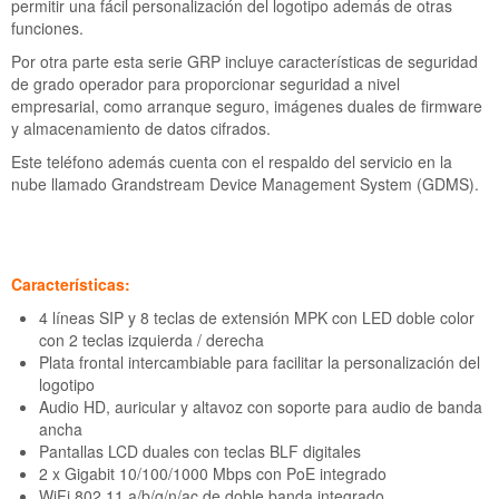
Grandstream IP GXP 2170
permitir una fácil personalización del logotipo además de otras
funciones.
Grandstream Teclado Expansión GXP 2000
Por otra parte esta serie GRP incluye características de seguridad
de grado operador para proporcionar seguridad a nivel
Grandstream Teclado Expansión GXP 2200
empresarial, como arranque seguro, imágenes duales de firmware
y almacenamiento de datos cifrados.
Grandstream Teclado Expansión GBX20
Este teléfono además cuenta con el respaldo del servicio en la
nube llamado Grandstream Device Management System (GDMS).
Características:
4 líneas SIP y 8 teclas de extensión MPK con LED doble color
con 2 teclas izquierda / derecha
Plata frontal intercambiable para facilitar la personalización del
logotipo
Audio HD, auricular y altavoz con soporte para audio de banda
ancha
Pantallas LCD duales con teclas BLF digitales
2 x Gigabit 10/100/1000 Mbps con PoE integrado
WiFi 802.11 a/b/g/n/ac de doble banda integrado