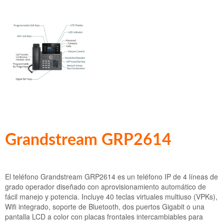
InnovaMeet
Grandstream IP GRP 2624
Polycom SS IP 5000
Auricular Plantronics CS540
Flash Operator Panel 2
Grandstream IP GRP 2616
Polycom SS IP 6000
Auricular Addcom ADD-880
Grandstream IP GRP 2615
Polycom SS IP 7000
Grandstream IP GRP 2614
Grandstream IP GRP 2613
Grandstream IP GRP 2612
Grandstream IP GRP 2604
Grandstream GRP2614
Grandstream IP GRP 2603
Grandstream IP GXP 2135
El teléfono Grandstream GRP2614 es un teléfono IP de 4 líneas de
Grandstream IP GXP 2140
grado operador diseñado con aprovisionamiento automático de
fácil manejo y potencia. Incluye 40 teclas virtuales multiuso (VPKs),
Grandstream IP GXP 2160
Wifi integrado, soporte de Bluetooth, dos puertos Gigabit o una
pantalla LCD a color con placas frontales intercambiables para