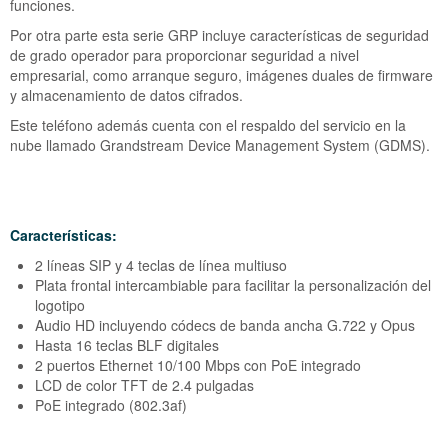
Grandstream IP GXP 2170
funciones.
Por otra parte esta serie GRP incluye características de seguridad
Grandstream Teclado Expansión GXP 2000
de grado operador para proporcionar seguridad a nivel
empresarial, como arranque seguro, imágenes duales de firmware
Grandstream Teclado Expansión GXP 2200
y almacenamiento de datos cifrados.
Este teléfono además cuenta con el respaldo del servicio en la
Grandstream Teclado Expansión GBX20
nube llamado Grandstream Device Management System (GDMS).
Características:
2 líneas SIP y 4 teclas de línea multiuso
Plata frontal intercambiable para facilitar la personalización del
logotipo
Audio HD incluyendo códecs de banda ancha G.722 y Opus
Hasta 16 teclas BLF digitales
2 puertos Ethernet 10/100 Mbps con PoE integrado
LCD de color TFT de 2.4 pulgadas
PoE integrado (802.3af)