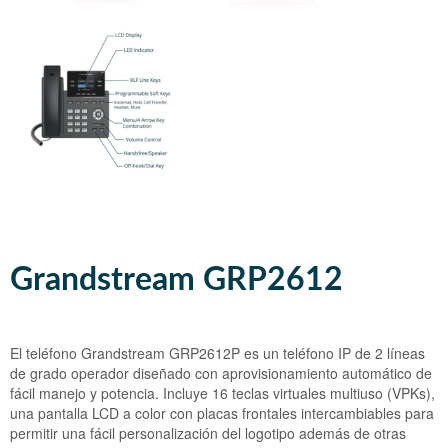
InnovaMeet
Grandstream IP GRP 2624
Polycom SS IP 5000
Auricular Plantronics CS540
Flash Operator Panel 2
Grandstream IP GRP 2616
Polycom SS IP 6000
Auricular Addcom ADD-880
Grandstream IP GRP 2615
Polycom SS IP 7000
Grandstream IP GRP 2614
Grandstream IP GRP 2613
Grandstream IP GRP 2612
Grandstream IP GRP 2604
Grandstream GRP2612
Grandstream IP GRP 2603
Grandstream IP GXP 2135
El teléfono Grandstream GRP2612P es un teléfono IP de 2 líneas
Grandstream IP GXP 2140
de grado operador diseñado con aprovisionamiento automático de
fácil manejo y potencia. Incluye 16 teclas virtuales multiuso (VPKs),
Grandstream IP GXP 2160
una pantalla LCD a color con placas frontales intercambiables para
permitir una fácil personalización del logotipo además de otras